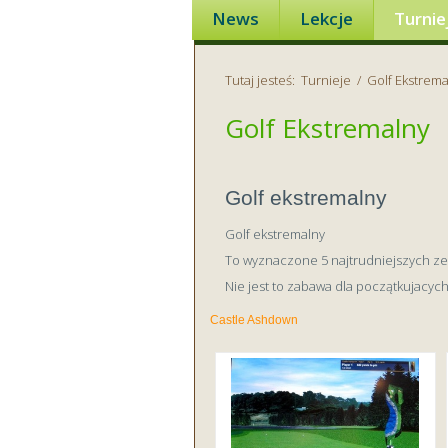
News
Lekcje
Turnie
Tutaj jesteś:
Turnieje
/
Golf Ekstrema
Golf Ekstremalny
Golf ekstremalny
Golf ekstremalny
To wyznaczone 5 najtrudniejszych ze 
Nie jest to zabawa dla początkujacych.
Castle Ashdown